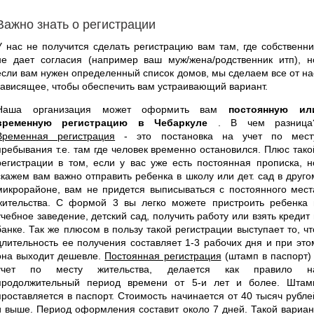
Важно знать о регистрации
У нас не получится сделать регистрацию вам там, где собственни
не дает согласия (например ваш муж/жена/родственник итп), н
если вам нужен определенный список домов, мы сделаем все от на
зависящее, чтобы обеспечить вам устраивающий вариант.
Наша организация может оформить вам
постоянную ил
временную регистрацию в Чебаркуле
. В чем разница
Временная регистрация
- это постановка на учет по мест
пребывания т.е. там где человек временно остановился. Плюс тако
регистрации в том, если у вас уже есть постоянная прописка, н
скажем вам важно отправить ребенка в школу или дет. сад в друго
микрорайоне, вам не придется выписываться с постоянного мест
жительства. С формой 3 вы легко можете пристроить ребенка 
учебное заведение, детский сад, получить работу или взять кредит 
банке. Так же плюсом в пользу такой регистрации выступает то, чт
длительность ее получения составляет 1-3 рабочих дня и при это
она выходит дешевле.
Постоянная регистрация
(штамп в паспорт) 
учет по месту жительства, делается как правило н
продолжительный период времени от 5-и лет и более. Штам
проставляется в паспорт. Стоимость начинается от 40 тысяч рубле
и выше. Период оформления составит около 7 дней. Такой вариан