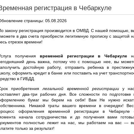
Временная регистрация в Чебаркуле
Обновление страницы: 05.08.2026
По закону регистрация производится в ОМВД. С нашей помощью, в
сможете в два счета приобрести легитимную прописку с защитой н
весь отрезок времени!
Услуга получения
временной регистрации в Чебаркуле
н
сегодняшний день важна, потому что с помощью нее, вы может
заполучить достойную работу, отправить ребенка в престижну
школу, оформить кредит в банке или поставить на учет транспортно
средство в ГИБДД.
Срок приобретения
легальной временной регистрации
у нас
составляет два-три рабочих дня. Все сложности по подготовке 
оформлению бумаг мы берем на себя! Вам Не нужно искат
собственника. Никакой траты вашего времени в очередях! Вес
процесс оформления временной регистрации в Чебаркуле 
момента начала сотрудничества и до получения вами готовы
документов полностью лежит на нас, мы работаем на вас — в
платите только за результат!