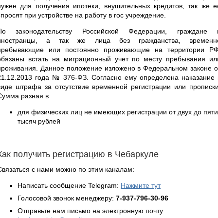
нужен для получения ипотеки, внушительных кредитов, так же е
спросят при устройстве на работу в гос учреждение.
По законодательству Российской Федерации, граждане 
иностранцы, а так же лица без гражданства, временн
пребывающие или постоянно проживающие на территории РФ
обязаны встать на миграционный учет по месту пребывания ил
проживания. Данное положение изложено в Федеральном законе о
21.12.2013 года № 376-ФЗ. Согласно ему определена наказание 
виде штрафа за отсутствие временной регистрации или прописки
Сумма разная в
для физических лиц не имеющих регистрации от двух до пяти
тысяч рублей
Как получить регистрацию в Чебаркуле
Связаться с нами можно по этим каналам:
Написать сообщение Telegram:
Нажмите тут
Голосовой звонок менеджеру:
7-937-796-30-96
Отправьте нам письмо на электронную почту