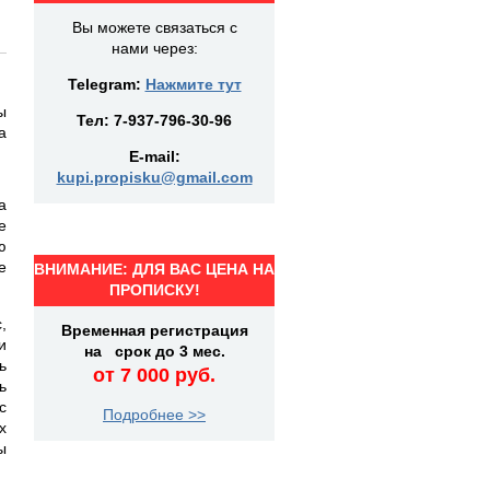
Вы можете связаться с
нами через:
Telegram:
Нажмите тут
ы
Тел:
7-937-796-30-96
а
E-mail:
kupi.propisku@gmail.com
а
е
ю
е
ВНИМАНИЕ: ДЛЯ ВАС ЦЕНА НА
ПРОПИСКУ!
,
Временная регистрация
и
на срок до 3 мес.
ь
от 7 000 руб.
ь
с
Подробнее >>
х
ы