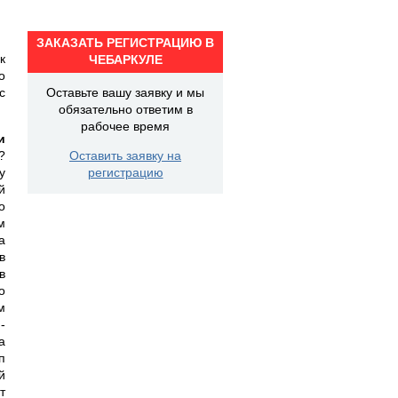
ЗАКАЗАТЬ РЕГИСТРАЦИЮ В
к
ЧЕБАРКУЛЕ
о
с
Оставьте вашу заявку и мы
обязательно ответим в
рабочее время
и
?
Оставить заявку на
у
регистрацию
й
о
м
а
в
в
о
м
-
а
п
й
т