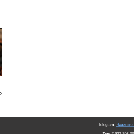
о
Telegram:
Нажмите 
Тел:
7-937-796-30